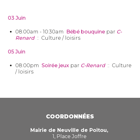
03 Juin
08:00am - 10:30am
Bébé bouquine
par
C-
Renard
:: Culture / loisirs
05 Juin
08:00pm
Soirée jeux
par
C-Renard
:: Culture
/ loisirs
COORDONNÉES
Mairie de Neuville de Poitou,
1, Place Joffre